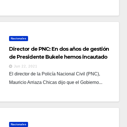
Nacionales
Director de PNC: En dos años de gestión
de Presidente Bukele hemos incautado
droga con un valor superior a los $100
Jun 22, 2021
millones
El director de la Policía Nacional Civil (PNC),
Mauricio Arriaza Chicas dijo que el Gobierno...
Nacionales