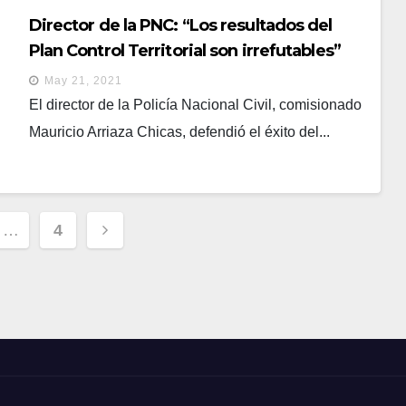
Director de la PNC: “Los resultados del
Plan Control Territorial son irrefutables”
May 21, 2021
El director de la Policía Nacional Civil, comisionado
Mauricio Arriaza Chicas, defendió el éxito del...
ción
…
4
s