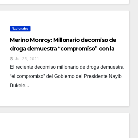
Nacionales
Merino Monroy: Millonario decomiso de
droga demuestra “compromiso” con la
comunidad Internacional en la lucha contra
Jul 25, 2021
el narcotráfico
El reciente decomiso millonario de droga demuestra
“el compromiso” del Gobierno del Presidente Nayib
Bukele...