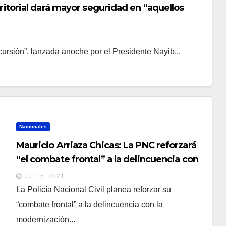
rritorial dará mayor seguridad en “aquellos
ncursión”, lanzada anoche por el Presidente Nayib...
Nacionales
Mauricio Arriaza Chicas: La PNC reforzará
“el combate frontal” a la delincuencia con
los $109 millones de la fase III del Plan
Jul 15, 2021
Control Territorial
La Policía Nacional Civil planea reforzar su
“combate frontal” a la delincuencia con la
modernización...