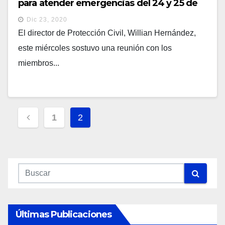
para atender emergencias del 24 y 25 de
diciembre
Dic 23, 2020
El director de Protección Civil, Willian Hernández,
este miércoles sostuvo una reunión con los
miembros...
Navegación
1
2
De
Entradas
Últimas Publicaciones