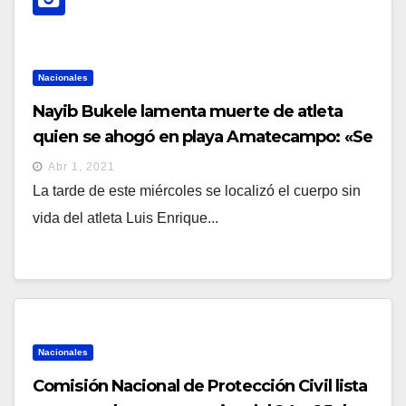
Nacionales
Nayib Bukele lamenta muerte de atleta
quien se ahogó en playa Amatecampo: «Se
nos fue un verdadero héroe salvadoreño»
Abr 1, 2021
La tarde de este miércoles se localizó el cuerpo sin
vida del atleta Luis Enrique...
Nacionales
Comisión Nacional de Protección Civil lista