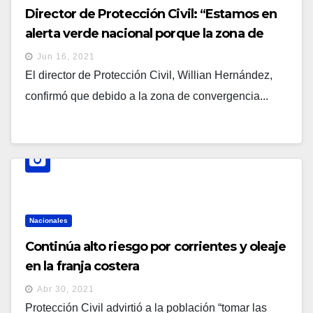
Director de Protección Civil: “Estamos en
alerta verde nacional porque la zona de
convergencia intertropical está afectando
Jun 16, 2021
a todo el país”
El director de Protección Civil, Willian Hernández,
confirmó que debido a la zona de convergencia...
Nacionales
Continúa alto riesgo por corrientes y oleaje
en la franja costera
Abr 30, 2021
Protección Civil advirtió a la población “tomar las