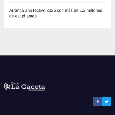
Arranca año lectivo 2026 con más de 1.2 millones
de estudiantes
Noticias La Gaceta
Noticias de El Salvador