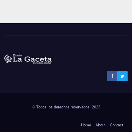
Noticias La Gaceta
Noticias de El Salvador
© Todos los derechos reservados. 2023
Home
About
Contact