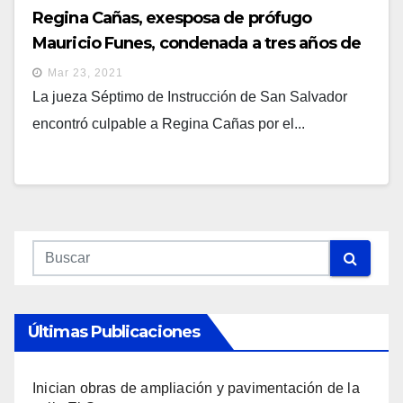
Regina Cañas, exesposa de prófugo
Mauricio Funes, condenada a tres años de
cárcel y devolver $95 mil al Estado
Mar 23, 2021
La jueza Séptimo de Instrucción de San Salvador
encontró culpable a Regina Cañas por el...
Últimas Publicaciones
Inician obras de ampliación y pavimentación de la