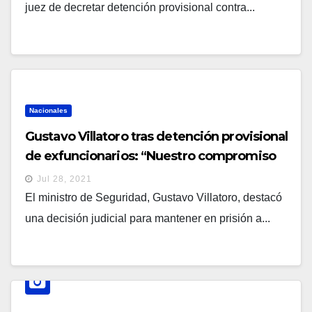
juez de decretar detención provisional contra...
Nacionales
Gustavo Villatoro tras detención provisional
de exfuncionarios: “Nuestro compromiso
es hacer justicia para la población”
Jul 28, 2021
El ministro de Seguridad, Gustavo Villatoro, destacó
una decisión judicial para mantener en prisión a...