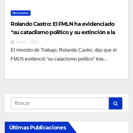
Nacionales
Rolando Castro: El FMLN ha evidenciado
“su cataclismo político y su extinción a la
convocatoria popular”
Jul 26, 2021
El ministro de Trabajo, Rolando Castro, dijo que el
FMLN evidenció “su cataclismo político” tras...
Últimas Publicaciones