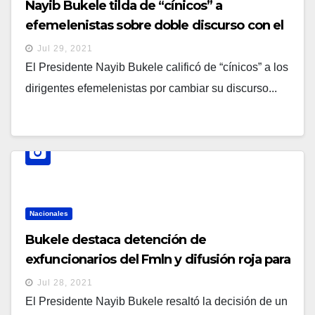
Nayib Bukele tilda de “cínicos” a
efemelenistas sobre doble discurso con el
tema de recibir dinero extra desde Casa
Jul 29, 2021
Presidencial
El Presidente Nayib Bukele calificó de “cínicos” a los
dirigentes efemelenistas por cambiar su discurso...
Nacionales
Bukele destaca detención de
exfuncionarios del Fmln y difusión roja para
otro grupo, entre ellos “el albañil del
Jul 28, 2021
pueblo”
El Presidente Nayib Bukele resaltó la decisión de un