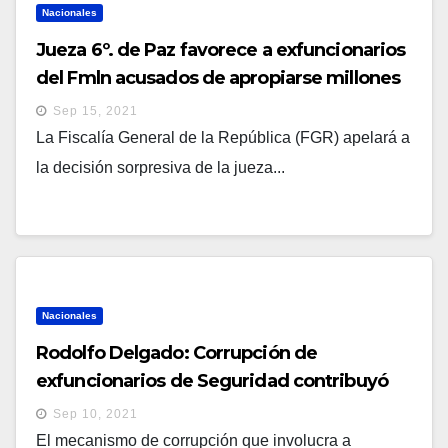
Nacionales
Jueza 6º. de Paz favorece a exfuncionarios
del Fmln acusados de apropiarse millones
de tiendas penitenciarias
Sep 15, 2021
La Fiscalía General de la República (FGR) apelará a
la decisión sorpresiva de la jueza...
Nacionales
Rodolfo Delgado: Corrupción de
exfuncionarios de Seguridad contribuyó
con incremento de extorsiones
Sep 10, 2021
El mecanismo de corrupción que involucra a