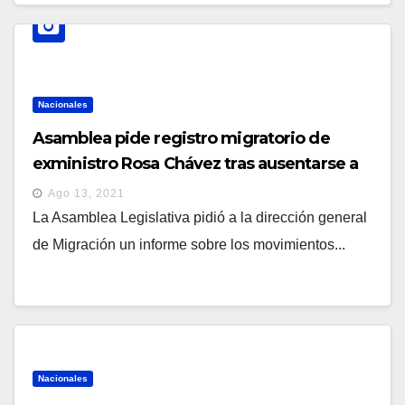
Nacionales
Asamblea pide registro migratorio de
exministro Rosa Chávez tras ausentarse a
citatorio por investigación de sobresueldos
Ago 13, 2021
La Asamblea Legislativa pidió a la dirección general
de Migración un informe sobre los movimientos...
Nacionales