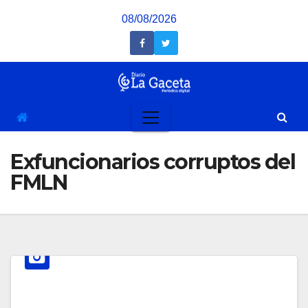
Saltar
08/08/2026
al
contenido
Exfuncionarios corruptos del
FMLN