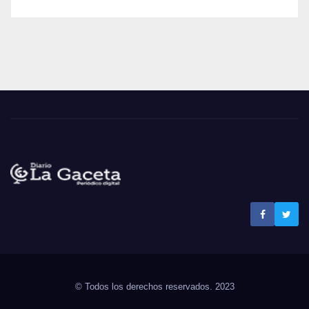
Noticias La Gaceta
Noticias de El Salvador
© Todos los derechos reservados. 2023