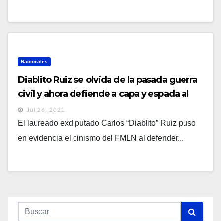
Nacionales
Diablito Ruiz se olvida de la pasada guerra
civil y ahora defiende a capa y espada al
expresidente arenero Alfredo Cristiani
Jul 26, 2021
El laureado exdiputado Carlos “Diablito” Ruiz puso
en evidencia el cinismo del FMLN al defender...