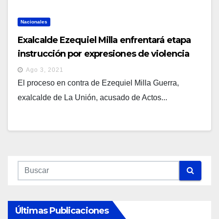
Nacionales
Exalcalde Ezequiel Milla enfrentará etapa
instrucción por expresiones de violencia
contra la mujer, en libertad
Ago 3, 2021
El proceso en contra de Ezequiel Milla Guerra,
exalcalde de La Unión, acusado de Actos...
Últimas Publicaciones