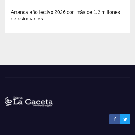
Arranca año lectivo 2026 con más de 1.2 millones
de estudiantes
Noticias La Gaceta
Noticias de El Salvador