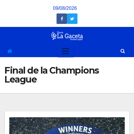
Saltar
09/08/2026
al
contenido
Final de la Champions
League