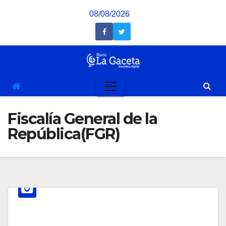
Saltar
08/08/2026
al
contenido
Fiscalía General de la
República(FGR)