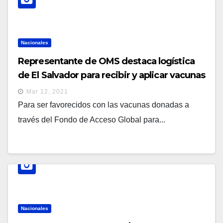
Nacionales
Representante de OMS destaca logística
de El Salvador para recibir y aplicar vacunas
anti Covid-19
Mar 12, 2021
Para ser favorecidos con las vacunas donadas a
través del Fondo de Acceso Global para...
Nacionales