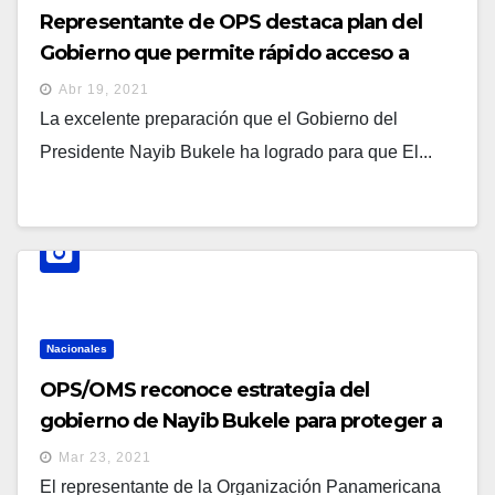
Representante de OPS destaca plan del
Gobierno que permite rápido acceso a
vacunas de mecanismo COVAX
Abr 19, 2021
La excelente preparación que el Gobierno del
Presidente Nayib Bukele ha logrado para que El...
Nacionales
OPS/OMS reconoce estrategia del
gobierno de Nayib Bukele para proteger a
salvadoreños del Covid-19
Mar 23, 2021
El representante de la Organización Panamericana