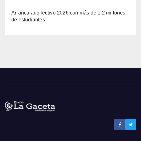
Arranca año lectivo 2026 con más de 1.2 millones
de estudiantes
Noticias La Gaceta
Noticias de El Salvador