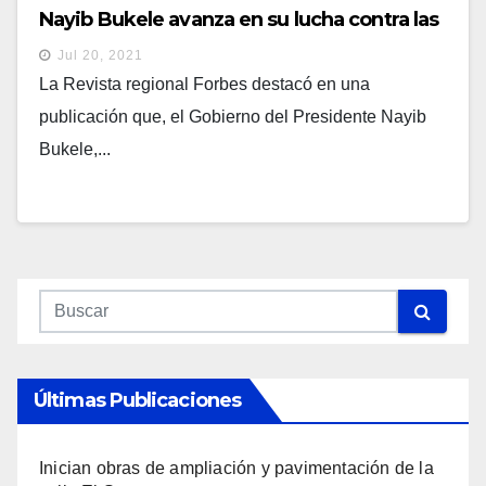
Nayib Bukele avanza en su lucha contra las
pandillas al incorporar más militares en
Jul 20, 2021
tareas de seguridad
La Revista regional Forbes destacó en una
publicación que, el Gobierno del Presidente Nayib
Bukele,...
Últimas Publicaciones
Inician obras de ampliación y pavimentación de la