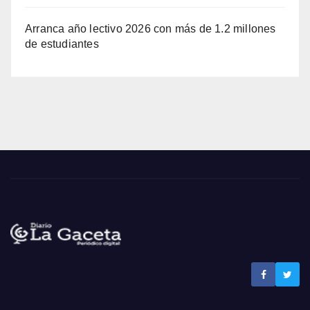
Arranca año lectivo 2026 con más de 1.2 millones
de estudiantes
Noticias La Gaceta
Noticias de El Salvador