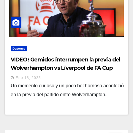
Deportes
VIDEO: Gemidos interrumpen la previa del
Wolverhampton vs Liverpool de FA Cup
transmitido por la BBC
Ene 18, 2023
Un momento curioso y un poco bochornoso aconteció
en la previa del partido entre Wolverhampton...