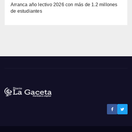
Arranca año lectivo 2026 con más de 1.2 millones
de estudiantes
Noticias La Gaceta
Noticias de El Salvador