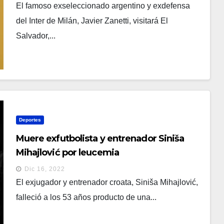
El famoso exseleccionado argentino y exdefensa
del Inter de Milán, Javier Zanetti, visitará El
Salvador,...
Deportes
Muere exfutbolista y entrenador Siniša
Mihajlović por leucemia
Dic 16, 2022
El exjugador y entrenador croata, Siniša Mihajlović,
falleció a los 53 años producto de una...