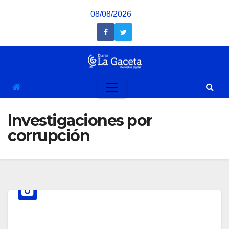
Saltar
08/08/2026
al
contenido
Investigaciones por
corrupción