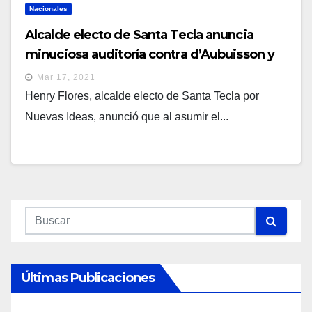
Nacionales
Alcalde electo de Santa Tecla anuncia
minuciosa auditoría contra d’Aubuisson y
su concejo municipal
Mar 17, 2021
Henry Flores, alcalde electo de Santa Tecla por
Nuevas Ideas, anunció que al asumir el...
Últimas Publicaciones