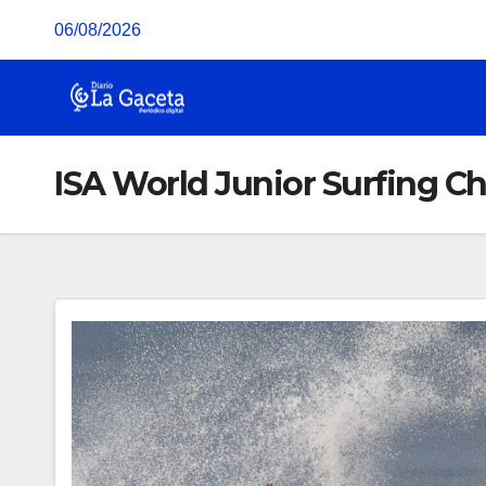
Saltar
06/08/2026
al
contenido
ISA World Junior Surfing C