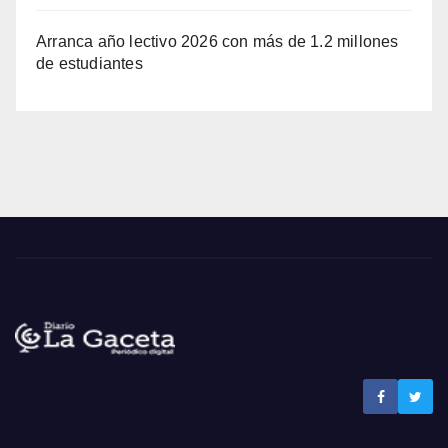
Arranca año lectivo 2026 con más de 1.2 millones
de estudiantes
Noticias La Gaceta
Noticias de El Salvador