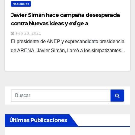
Nacionales
Javier Simán hace campaña desesperada
contra Nuevas Ideas y exige a
simpatizantes descontentos con ARENA y
Feb 20, 2021
FMLN salir a votar
El presidente de ANEP y exprecandidato presidencial
de ARENA, Javier Simán, llamó a los simpatizantes...
Últimas Publicaciones