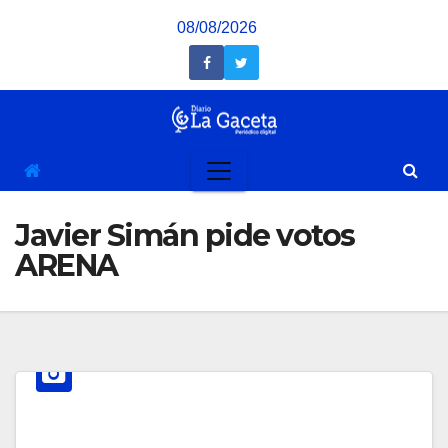
Saltar
08/08/2026
al
contenido
Javier Simán pide votos
ARENA