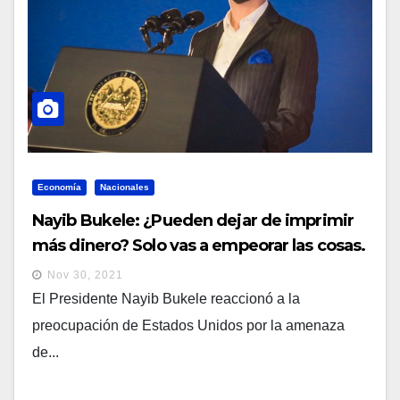
Economía
Nacionales
Nayib Bukele: ¿Pueden dejar de imprimir
más dinero? Solo vas a empeorar las cosas.
En realidad. Es una obviedad
Nov 30, 2021
El Presidente Nayib Bukele reaccionó a la
preocupación de Estados Unidos por la amenaza
de...