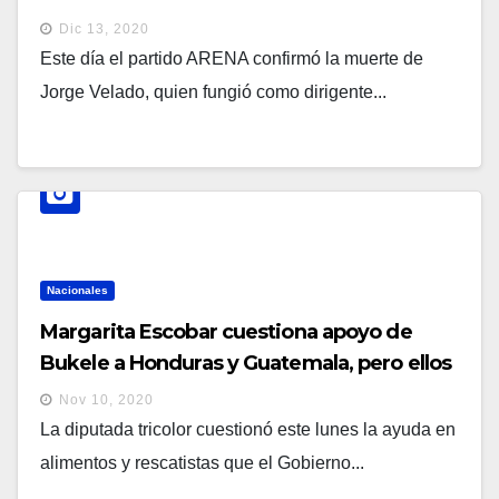
Dic 13, 2020
Este día el partido ARENA confirmó la muerte de
Jorge Velado, quien fungió como dirigente...
Nacionales
Margarita Escobar cuestiona apoyo de
Bukele a Honduras y Guatemala, pero ellos
se apropiaron de ayuda de terremotos de
Nov 10, 2020
2001
La diputada tricolor cuestionó este lunes la ayuda en
alimentos y rescatistas que el Gobierno...