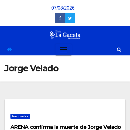
Saltar
07/08/2026
al
contenido
Jorge Velado
Nacionales
ARENA confirma la muerte de Jorge Velado