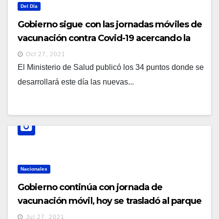
Del Día
Gobierno sigue con las jornadas móviles de
vacunación contra Covid-19 acercando la
inmunización a los salvadoreños
Oct 27, 2021
El Ministerio de Salud publicó los 34 puntos donde se
desarrollará este día las nuevas...
Nacionales
Gobierno continúa con jornada de
vacunación móvil, hoy se trasladó al parque
industrial Intercomplex
Jul 27, 2021