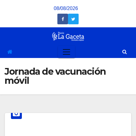
Saltar
08/08/2026
al
contenido
Jornada de vacunación
móvil