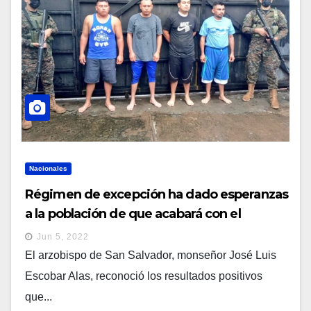
Nacionales
Régimen de excepción ha dado esperanzas
a la población de que acabará con el
crimen, afirma Escobar Alas
Jun 5, 2022
El arzobispo de San Salvador, monseñor José Luis
Escobar Alas, reconoció los resultados positivos
que...