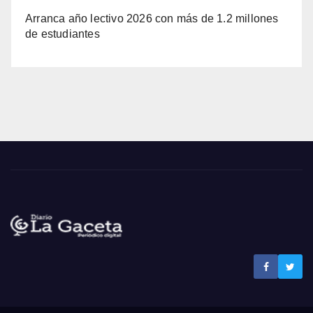
Arranca año lectivo 2026 con más de 1.2 millones
de estudiantes
Noticias La Gaceta
Noticias de El Salvador