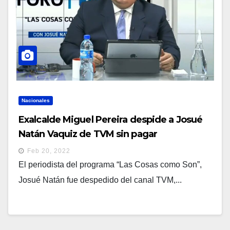
Nacionales
Exalcalde Miguel Pereira despide a Josué
Natán Vaquiz de TVM sin pagar
indemnización y APES no respalda al
Feb 20, 2022
comunicador
El periodista del programa “Las Cosas como Son”,
Josué Natán fue despedido del canal TVM,...