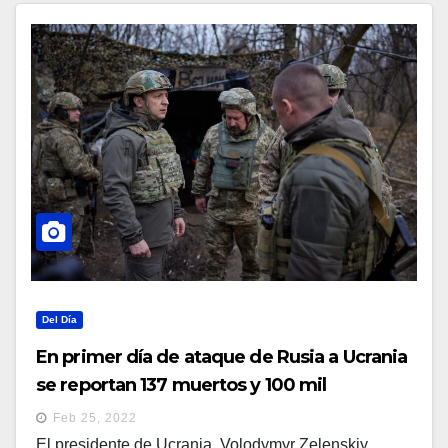
Del Día
En primer día de ataque de Rusia a Ucrania
se reportan 137 muertos y 100 mil
desplazados
Feb 25, 2022
El presidente de Ucrania, Volodymyr Zelenskiy,