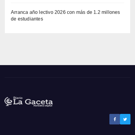
Arranca año lectivo 2026 con más de 1.2 millones
de estudiantes
Noticias La Gaceta
Noticias de El Salvador