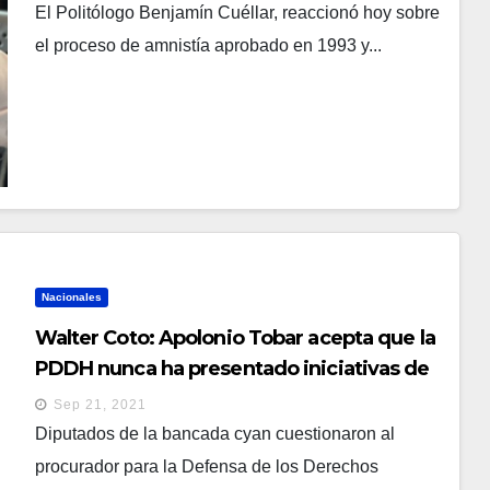
El Politólogo Benjamín Cuéllar, reaccionó hoy sobre
el proceso de amnistía aprobado en 1993 y...
Nacionales
Walter Coto: Apolonio Tobar acepta que la
PDDH nunca ha presentado iniciativas de
ley para víctimas del pasado conflicto
Sep 21, 2021
Diputados de la bancada cyan cuestionaron al
procurador para la Defensa de los Derechos