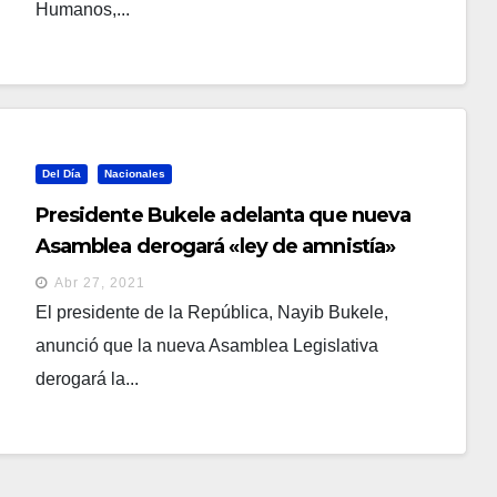
Humanos,...
Del Día
Nacionales
Presidente Bukele adelanta que nueva
Asamblea derogará «ley de amnistía»
luego que oposición acordó superar su
Abr 27, 2021
veto
El presidente de la República, Nayib Bukele,
anunció que la nueva Asamblea Legislativa
derogará la...