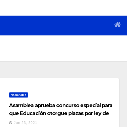
Nacionales
Asamblea aprueba concurso especial para
que Educación otorgue plazas por ley de
salarios a docentes interinos
Jun 23, 2021