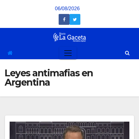
Saltar
06/08/2026
al
contenido
Leyes antimafias en
Argentina