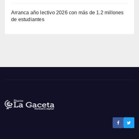
Arranca año lectivo 2026 con más de 1.2 millones
de estudiantes
Noticias La Gaceta
Noticias de El Salvador