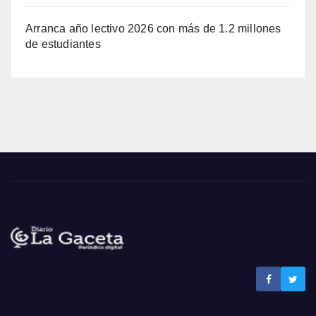
Arranca año lectivo 2026 con más de 1.2 millones
de estudiantes
Noticias La Gaceta
Noticias de El Salvador