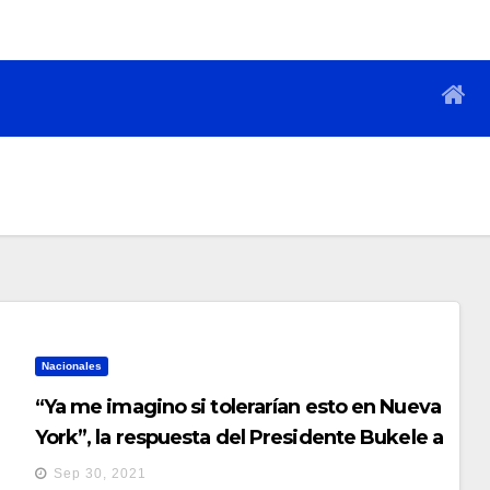
Nacionales
“Ya me imagino si tolerarían esto en Nueva
York”, la respuesta del Presidente Bukele a
una marcha de grupos de fachada
Sep 30, 2021