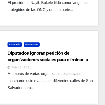
El presidente Nayib Bukele tildó como “angelitos
protegidos de las ONG y de una parte...
Economía
Nacionales
Diputados ignoran petición de
organizaciones sociales para eliminar la
Ley del Sistema de Ahorro de Pensiones
Feb 16, 2021
(SAP)
Miembros de varias organizaciones sociales
marcharon este martes por diferentes calles de San
Salvador para...