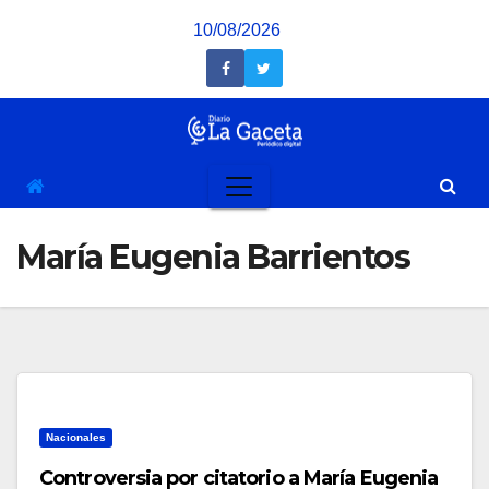
Saltar
10/08/2026
al
contenido
María Eugenia Barrientos
Nacionales
Controversia por citatorio a María Eugenia