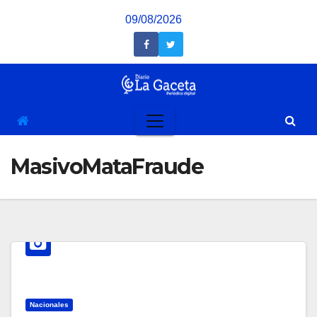
Saltar
09/08/2026
al
contenido
MasivoMataFraude
Nacionales