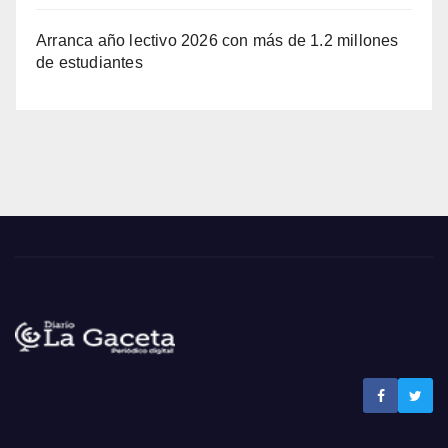
Arranca año lectivo 2026 con más de 1.2 millones
de estudiantes
Noticias La Gaceta
Noticias de El Salvador