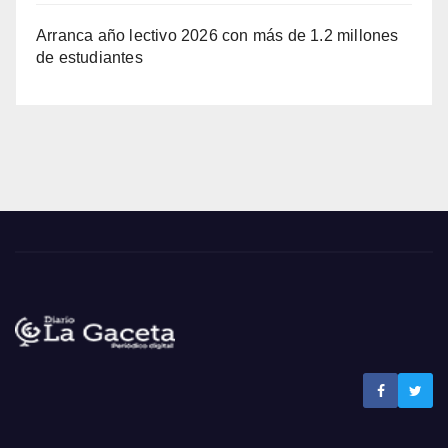
Arranca año lectivo 2026 con más de 1.2 millones
de estudiantes
Noticias La Gaceta
Noticias de El Salvador