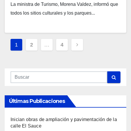
La ministra de Turismo, Morena Valdez, informó que
todos los sitios culturales y los parques...
Navegación
1
2
…
4
De
Entradas
Últimas Publicaciones
Inician obras de ampliación y pavimentación de la
calle El Sauce