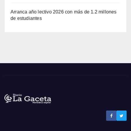
Arranca año lectivo 2026 con más de 1.2 millones
de estudiantes
Noticias La Gaceta
Noticias de El Salvador