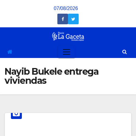
Saltar
07/08/2026
al
contenido
Nayib Bukele entrega
viviendas