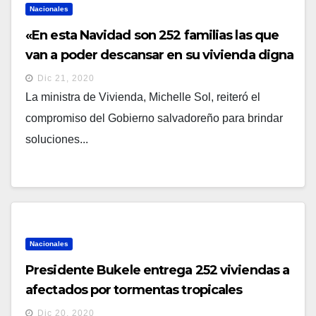
Nacionales
«En esta Navidad son 252 familias las que
van a poder descansar en su vivienda digna
y segura”, destaca Michelle Sol
Dic 21, 2020
La ministra de Vivienda, Michelle Sol, reiteró el
compromiso del Gobierno salvadoreño para brindar
soluciones...
Nacionales
Presidente Bukele entrega 252 viviendas a
afectados por tormentas tropicales
Dic 20, 2020