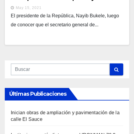
aquellos que piden el regreso de corruptos
May 15, 2021
El presidente de la República, Nayib Bukele, luego
de conocer que el secretario general de...
Últimas Publicaciones
Inician obras de ampliación y pavimentación de la
calle El Sauce