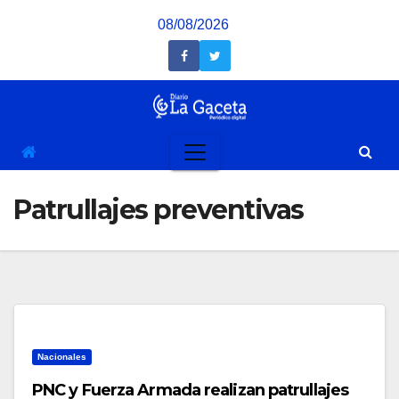
Saltar
08/08/2026
al
contenido
Patrullajes preventivas
Nacionales
PNC y Fuerza Armada realizan patrullajes