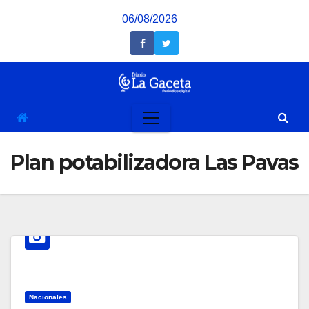
Saltar
06/08/2026
al
contenido
Plan potabilizadora Las Pavas
Nacionales