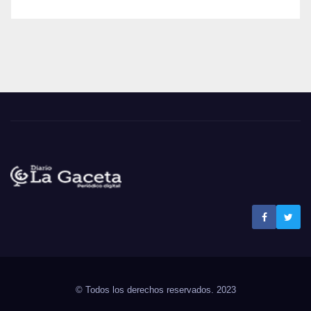
Noticias La Gaceta
Noticias de El Salvador
© Todos los derechos reservados. 2023