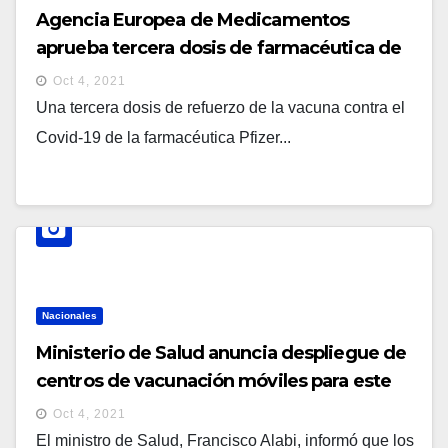
Agencia Europea de Medicamentos
aprueba tercera dosis de farmacéutica de
Pfizer
Oct 4, 2021
Una tercera dosis de refuerzo de la vacuna contra el
Covid-19 de la farmacéutica Pfizer...
Nacionales
Ministerio de Salud anuncia despliegue de
centros de vacunación móviles para este
lunes 4 de octubre
Oct 4, 2021
El ministro de Salud, Francisco Alabi, informó que los