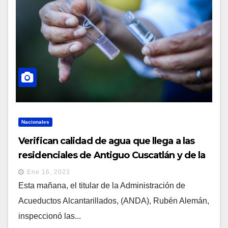
Nacionales
Verifican calidad de agua que llega a las
residenciales de Antiguo Cuscatlán y de la
zona sur de San Salvador
Ene 16, 2023
Esta mañana, el titular de la Administración de
Acueductos Alcantarillados, (ANDA), Rubén Alemán,
inspeccionó las...