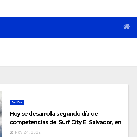
Del Día
Hoy se desarrolla segundo día de
competencias del Surf City El Salvador, en
playa Las Flores
Nov 24, 2022