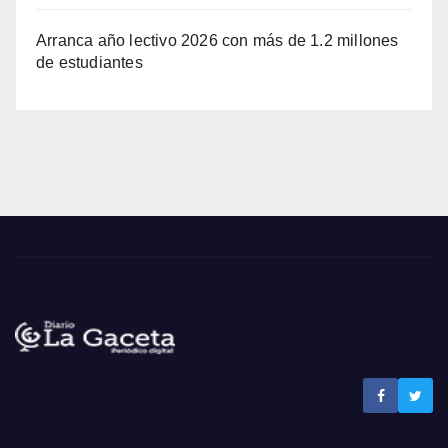
Arranca año lectivo 2026 con más de 1.2 millones
de estudiantes
Noticias La Gaceta
Noticias de El Salvador